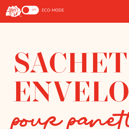
ECO-MODE
ON
OFF
SACHET
ENVELO
pour panet