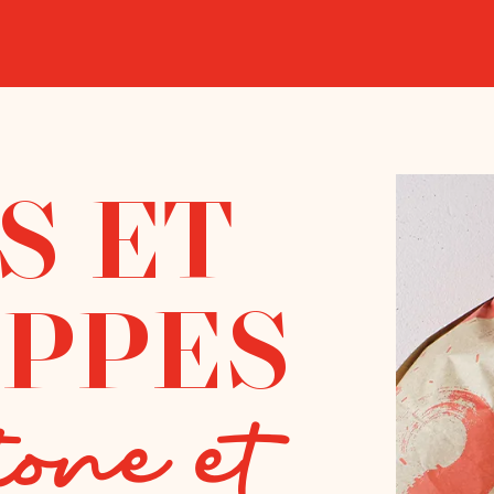
S ET
PPES
tone et