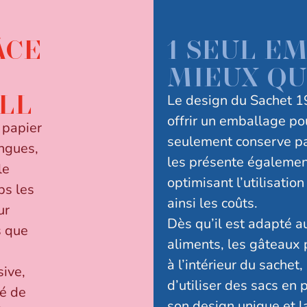
ÂCE
1 SEUL E
MIEUX QU
LL
Le design du Sachet 19
offrir un emballage po
 papier
seulement conserve pa
ongues,
les présente égalemen
le
optimisant l’utilisatio
ps les
ainsi les coûts.
ur
Dès qu’il est adapté au
s que
aliments, les gâteaux 
à l’intérieur du sachet,
ive,
d’utiliser des sacs en 
té de
son design unique et l