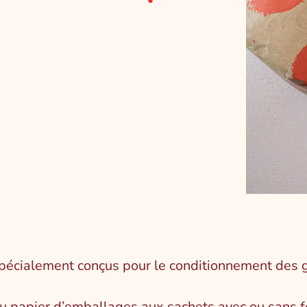
pécialement conçus pour le conditionnement des gâ
u papier d’emballages aux sachets avec ou sans fe