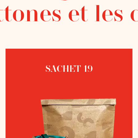
ttones et les
SACHET 19