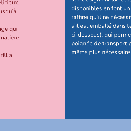
licieux,
disponibles en font un
jusqu’à
raffiné qu’il ne nécess
s’il est emballé dans l
age qui
ci-dessous), qui perme
 matière
poignée de transport p
même plus nécessaire
ill a