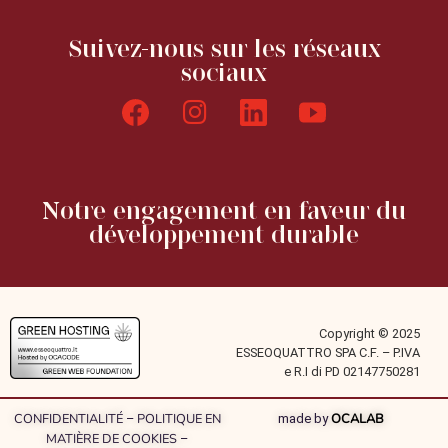
Suivez-nous sur les réseaux
sociaux
Notre engagement en faveur du
développement durable
Copyright © 2025
ESSEOQUATTRO SPA C.F. – P.IVA
e R.I di PD 02147750281
CONFIDENTIALITÉ
POLITIQUE EN
OCALAB
–
made by
MATIÈRE DE COOKIES
–